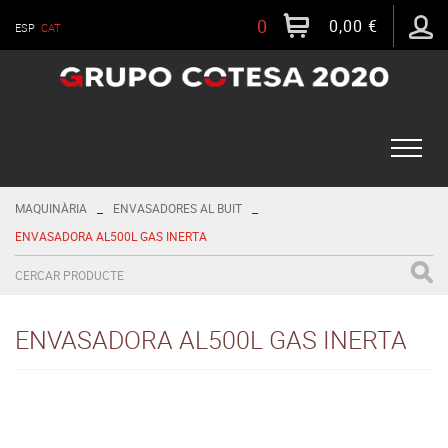
0
0,00 €
ESP
CAT
Toggle
naviga
_
_
MAQUINÀRIA
ENVASADORES AL BUIT
ENVASADORA AL500L GAS INERTA
ENVASADORA AL500L GAS INERTA