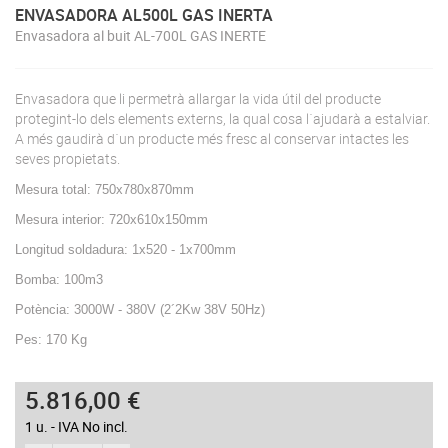
ENVASADORA AL500L GAS INERTA
Envasadora al buit AL-700L GAS INERTE
Envasadora que li permetrà allargar la vida útil del producte
protegint-lo dels elements externs, la qual cosa l´ajudarà a estalviar.
A més gaudirà d´un producte més fresc al conservar intactes les
seves propietats.
Mesura total: 750x780x870mm
Mesura interior: 720x610x150mm
Longitud soldadura: 1x520 - 1x700mm
Bomba: 100m3
Potència: 3000W - 380V (2´2Kw 38V 50Hz)
Pes: 170 Kg
5.816,00 €
1 u. - IVA No incl.