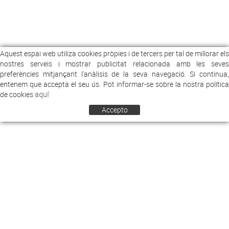
Aquest espai web utiliza cookies pròpies i de tercers per tal de millorar els
nostres serveis i mostrar publicitat relacionada amb les seves
preferències mitjançant l'anàlisis de la seva navegació. Si continua,
entenem que accepta el seu ús. Pot informar-se sobre la nostra política
de cookies
aquí
Accepto
COMERCIAL ARREY
EMPRESA
NOTICIES
CONTACTE
CONDICIONS DE VENDA