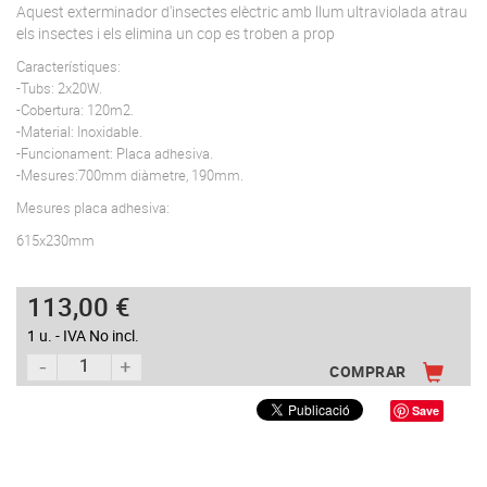
Aquest exterminador d'insectes elèctric amb llum ultraviolada atrau
els insectes i els elimina un cop es troben a prop
Característiques:
-Tubs: 2x20W.
-Cobertura: 120m2.
-Material: Inoxidable.
-Funcionament: Placa adhesiva.
-Mesures:700mm diàmetre, 190mm.
Mesures placa adhesiva:
615x230mm
113,00 €
1 u. - IVA No incl.
COMPRAR
Save