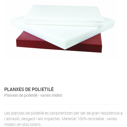
PLANXES DE POLIETILÈ
Planxes de polietilè - varies mides
Les planxes de polietilè es caracteritzen per ser de gran resistència a
l´abrasió, desgast i als impactes. Material 100% reciclable , varies
mides i en dos colors.