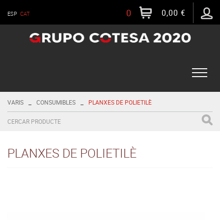
0
0,00 €
ESP
CAT
Toggle
naviga
_
_
VARIS
CONSUMIBLES
PLANXES DE POLIETILÈ
PLANXES DE POLIETILÈ