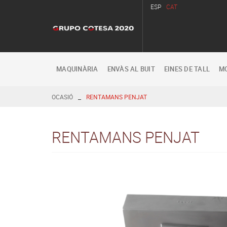
ESP
CAT
MAQUINÀRIA
ENVÀS AL BUIT
EINES DE TALL
MO
_
OCASIÓ
RENTAMANS PENJAT
RENTAMANS PENJAT