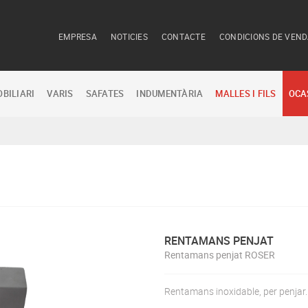
EMPRESA
NOTICIES
CONTACTE
CONDICIONS DE VEN
BILIARI
VARIS
SAFATES
INDUMENTÀRIA
MALLES I FILS
OCA
RENTAMANS PENJAT
Rentamans penjat ROSER
Rentamans inoxidable, per penjar.