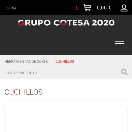
0
0,00 €
ESP
CAT
Toggle
naviga
_
HERRAMIENTAS DE CORTE
CUCHILLOS
CUCHILLOS