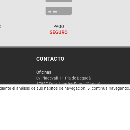
S
PAGO
SEGURO
CONTACTO
Oficinas
C/ Pladevall ,11 Pla de Begudà
17857 Sant Joan les Fonts (Girona)
ediante el análisis de sus hábitos de navegación. Si continua navegando,
Fábrica
Ronda de les mates, s/n
1800 Olot (Girona)
972 29 30 35
Consulta whatsapp