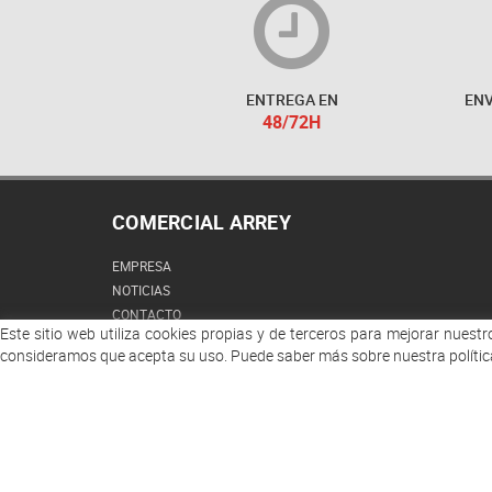
ENTREGA EN
ENV
48/72H
COMERCIAL ARREY
EMPRESA
NOTICIAS
CONTACTO
Este sitio web utiliza cookies propias y de terceros para mejorar nuest
CONDICIONES DE VENTA
consideramos que acepta su uso. Puede saber más sobre nuestra polític
DESCUENTOS