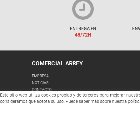
ENTREGA EN
ENV
48/72H
COMERCIAL ARREY
EMPRESA
NOTICIAS
CONTACTO
Este sitio web utiliza cookies propias y de terceros para mejorar nuest
CONDICIONES DE VENTA
consideramos que acepta su uso. Puede saber más sobre nuestra polític
DESCUENTOS