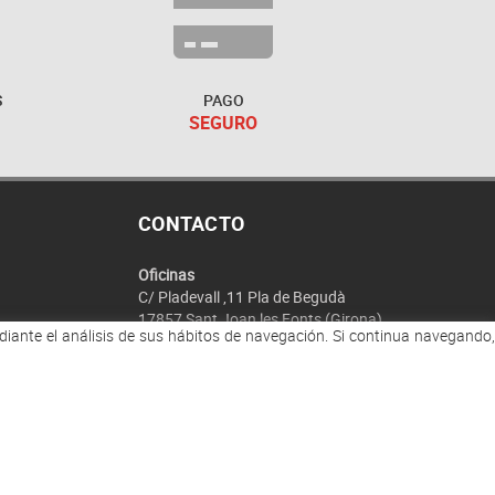
S
PAGO
SEGURO
CONTACTO
Oficinas
C/ Pladevall ,11 Pla de Begudà
17857 Sant Joan les Fonts (Girona)
ediante el análisis de sus hábitos de navegación. Si continua navegando,
Fábrica
Ronda de les mates, s/n
1800 Olot (Girona)
972 29 30 35
Consulta whatsapp