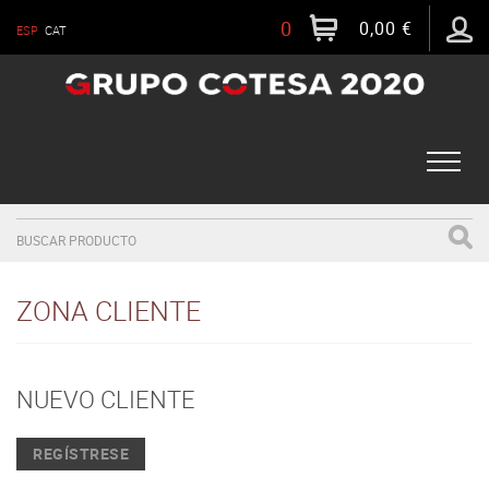
0
0,00 €
ESP
CAT
Toggle
naviga
ZONA CLIENTE
NUEVO CLIENTE
REGÍSTRESE